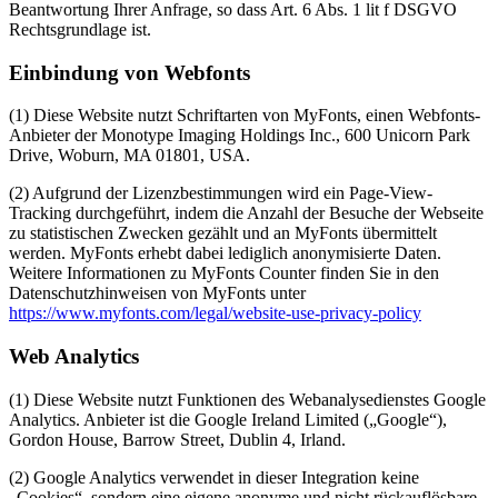
Beantwortung Ihrer Anfrage, so dass Art. 6 Abs. 1 lit f DSGVO
Rechtsgrundlage ist.
Einbindung von Webfonts
(1) Diese Website nutzt Schriftarten von MyFonts, einen Webfonts-
Anbieter der Monotype Imaging Holdings Inc., 600 Unicorn Park
Drive, Woburn, MA 01801, USA.
(2) Aufgrund der Lizenzbestimmungen wird ein Page-View-
Tracking durchgeführt, indem die Anzahl der Besuche der Webseite
zu statistischen Zwecken gezählt und an MyFonts übermittelt
werden. MyFonts erhebt dabei lediglich anonymisierte Daten.
Weitere Informationen zu MyFonts Counter finden Sie in den
Datenschutzhinweisen von MyFonts unter
https://www.myfonts.com/legal/website-use-privacy-policy
Web Analytics
(1) Diese Website nutzt Funktionen des Webanalysedienstes Google
Analytics. Anbieter ist die Google Ireland Limited („Google“),
Gordon House, Barrow Street, Dublin 4, Irland.
(2) Google Analytics verwendet in dieser Integration keine
„Cookies“, sondern eine eigene anonyme und nicht rückauflösbare