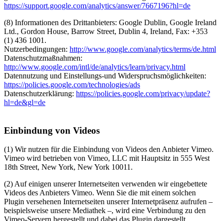
https://support.google.com/analytics/answer/7667196?hl=de
(8) Informationen des Drittanbieters: Google Dublin, Google Ireland
Ltd., Gordon House, Barrow Street, Dublin 4, Ireland, Fax: +353
(1) 436 1001.
Nutzerbedingungen:
http://www.google.com/analytics/terms/de.html
Datenschutzmaßnahmen:
http://www.google.com/intl/de/analytics/learn/privacy.html
Datennutzung und Einstellungs-und Widerspruchsmöglichkeiten:
https://policies.google.com/technologies/ads
Datenschutzerklärung:
https://policies.google.com/privacy/update?
hl=de&gl=de
Einbindung von Videos
(1) Wir nutzen für die Einbindung von Videos den Anbieter Vimeo.
Vimeo wird betrieben von Vimeo, LLC mit Hauptsitz in 555 West
18th Street, New York, New York 10011.
(2) Auf einigen unserer Internetseiten verwenden wir eingebettete
Videos des Anbieters Vimeo. Wenn Sie die mit einem solchen
Plugin versehenen Internetseiten unserer Internetpräsenz aufrufen –
beispielsweise unsere Mediathek –, wird eine Verbindung zu den
Vimeo-Servern hergestellt und dabei das Plugin dargestellt.